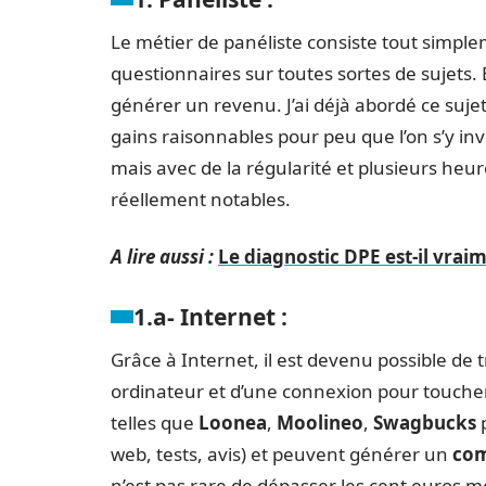
Le métier de panéliste consiste tout simpl
questionnaires sur toutes sortes de sujets
générer un revenu. J’ai déjà abordé ce sujet
gains raisonnables pour peu que l’on s’y inv
mais avec de la régularité et plusieurs he
réellement notables.
A lire aussi :
Le diagnostic DPE est-il vrai
1.a- Internet :
Grâce à Internet, il est devenu possible de tr
ordinateur et d’une connexion pour touche
telles que
Loonea
,
Moolineo
,
Swagbucks
p
web, tests, avis) et peuvent générer un
com
n’est pas rare de dépasser les cent euros me