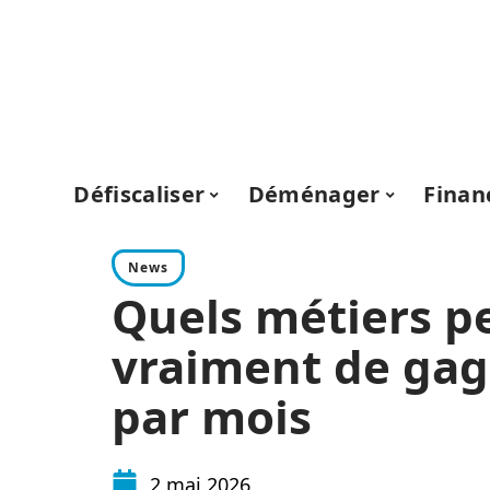
Défiscaliser
Déménager
Fina
News
Quels métiers p
vraiment de gag
par mois
2 mai 2026