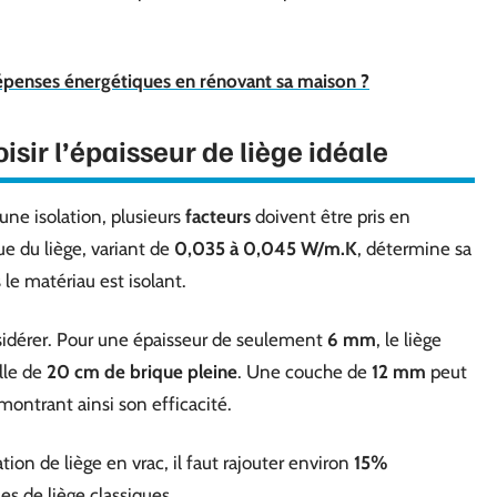
penses énergétiques en rénovant sa maison ?
isir l’épaisseur de liège idéale
r une isolation, plusieurs
facteurs
doivent être pris en
e du liège, variant de
0,035 à 0,045 W/m.K
, détermine sa
s le matériau est isolant.
nsidérer. Pour une épaisseur de seulement
6 mm
, le liège
lle de
20 cm de brique pleine
. Une couche de
12 mm
peut
montrant ainsi son efficacité.
tion de liège en vrac, il faut rajouter environ
15%
es de liège classiques.